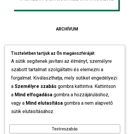
ARCHÍVUM
Tiszteletben tartjuk az Ön magánszféráját
2026. június
A sütik segítenek javítani az élményt, személyre
szabott tartalmat szolgáltatni és elemezni a
2026. május
forgalmat. Kiválaszthatja, mely sütiket engedélyezi
a
Személyre szabás
gombra kattintva. Kattintson
2026. április
a
Mind elfogadása
gombra a hozzájáruláshoz,
2026. február
vagy a
Mind elutasítása
gombra a nem alapvető
sütik elutasításához.
2026. január
Testreszabás