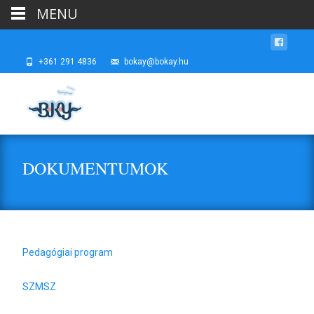
MENU
+361 291 4836
bokay@bokay.hu
DOKUMENTUMOK
Pedagógiai program
SZMSZ