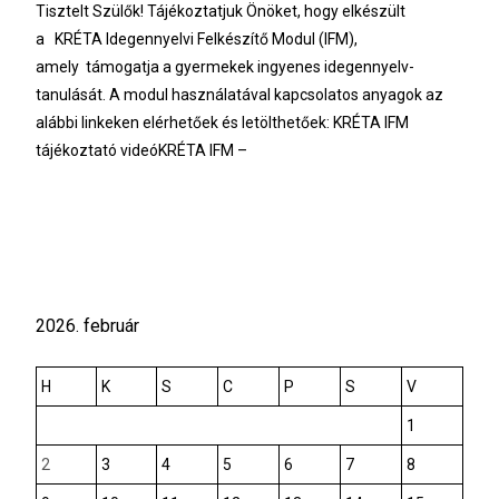
Tisztelt Szülők! Tájékoztatjuk Önöket, hogy elkészült
a KRÉTA Idegennyelvi Felkészítő Modul (IFM),
amely támogatja a gyermekek ingyenes idegennyelv-
tanulását. A modul használatával kapcsolatos anyagok az
alábbi linkeken elérhetőek és letölthetőek: KRÉTA IFM
tájékoztató videóKRÉTA IFM –
Tovább olvasom…
2026. február
H
K
S
C
P
S
V
1
2
3
4
5
6
7
8