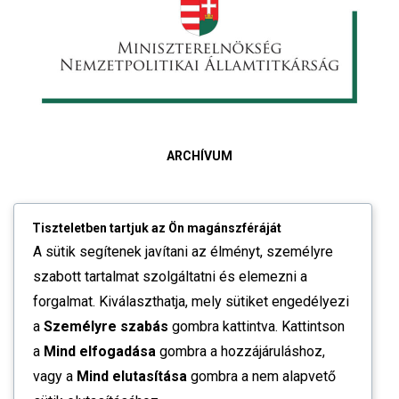
ARCHÍVUM
Tiszteletben tartjuk az Ön magánszféráját
2026. június
A sütik segítenek javítani az élményt, személyre
szabott tartalmat szolgáltatni és elemezni a
2026. május
forgalmat. Kiválaszthatja, mely sütiket engedélyezi
a
Személyre szabás
gombra kattintva. Kattintson
2026. április
a
Mind elfogadása
gombra a hozzájáruláshoz,
2026. február
vagy a
Mind elutasítása
gombra a nem alapvető